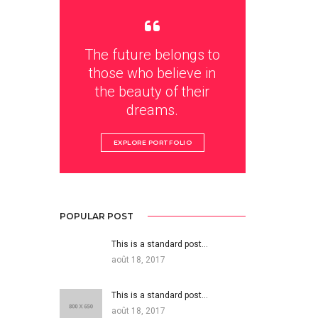
The future belongs to
those who believe in
the beauty of their
dreams.
EXPLORE PORTFOLIO
POPULAR POST
This is a standard post…
août 18, 2017
This is a standard post…
août 18, 2017