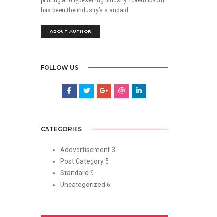
printing and typesetting industry. Lorem Ipsum
has been the industry’s standard.
ABOUT AUTHOR
FOLLOW US
CATEGORIES
Adevertisement
3
Post Category
5
Standard
9
Uncategorized
6